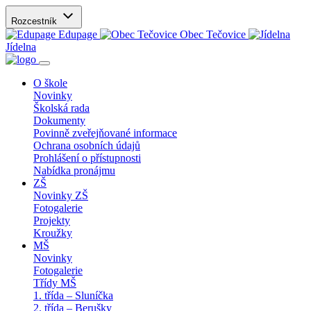
Rozcestník
Edupage
Obec Tečovice
Jídelna
O škole
Novinky
Školská rada
Dokumenty
Povinně zveřejňované informace
Ochrana osobních údajů
Prohlášení o přístupnosti
Nabídka pronájmu
ZŠ
Novinky ZŠ
Fotogalerie
Projekty
Kroužky
MŠ
Novinky
Fotogalerie
Třídy MŠ
1. třída – Sluníčka
2. třída – Berušky