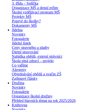
3. třída – Srdíčka
Organizace MŠ a denní režim
Školní vzdělávací program MŠ
Projekty MŠ
Poprvé do školky?
Dokumenty MŠ
Jídelna
Novinky
Fotogalerie
Jídelní lístek
Ceny stravného a platby
Dietní stravování
Nabídka obědů, externí strávníci
Škola plná zdraví – projekt
Co vaříme
Alergeny
Objednávání obědů a svačin ZŠ
Zajímavé články
Družina
Novinky
Fotogalerie
Organizace školní družiny
Přehled hlavních témat na rok 2025/2026
Knihovna
Novinky