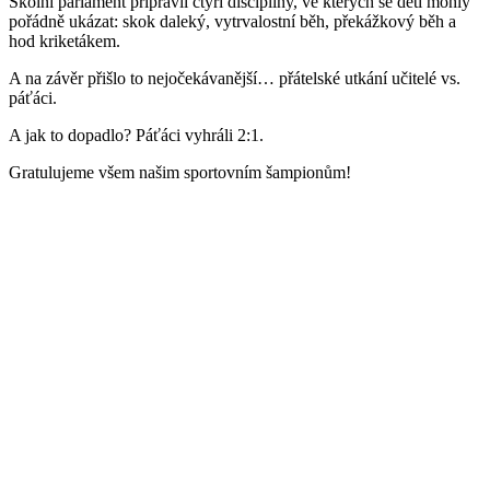
Školní parlament připravil čtyři disciplíny, ve kterých se děti mohly
pořádně ukázat: skok daleký, vytrvalostní běh, překážkový běh a
hod kriketákem.
A na závěr přišlo to nejočekávanější… přátelské utkání učitelé vs.
páťáci.
A jak to dopadlo? Páťáci vyhráli 2:1.
Gratulujeme všem našim sportovním šampionům!