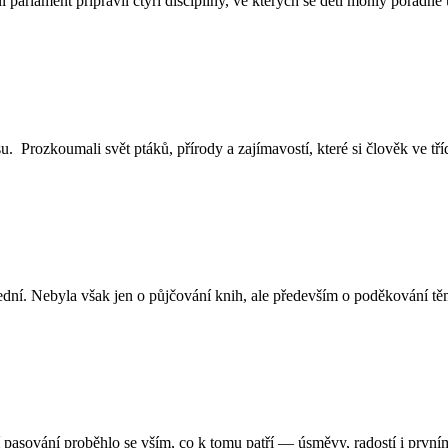
parlament připravil čtyři disciplíny, ve kterých se děti mohly pořádně
. Prozkoumali svět ptáků, přírody a zajímavostí, které si člověk ve tří
dní. Nebyla však jen o půjčování knih, ale především o poděkování těm,
 pasování proběhlo se vším, co k tomu patří — úsměvy, radostí i prvními