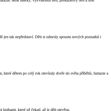
 ukázat: skok daleký, vytrvalostní běh, překážkový běh a hod
dě jen tak nepředstaví. Děti si odnesly spoustu nových poznatků i
 které dětem po celý rok otevíraly dveře do světa příběhů, fantazie a
 knihami, které už čekají, až je děti otevřou.