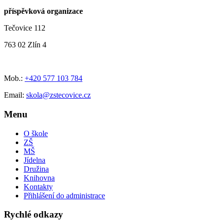
příspěvková organizace
Tečovice 112
763 02 Zlín 4
Mob.:
+420 577 103 784
Email:
skola@zstecovice.cz
Menu
O škole
ZŠ
MŠ
Jídelna
Družina
Knihovna
Kontakty
Přihlášení do administrace
Rychlé odkazy