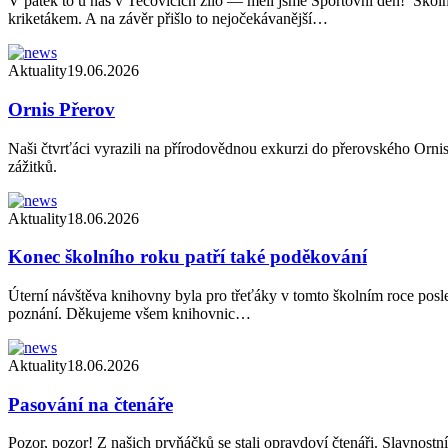
V pátek to u nás v Tečovicích žilo — měli jsme Sportovní den! Školní 
kriketákem. A na závěr přišlo to nejočekávanější…
Aktuality
19.06.2026
Ornis Přerov
Naši čtvrťáci vyrazili na přírodovědnou exkurzi do přerovského Ornisu
zážitků.
Aktuality
18.06.2026
Konec školního roku patří také poděkování
Úterní návštěva knihovny byla pro třeťáky v tomto školním roce posle
poznání. Děkujeme všem knihovnic…
Aktuality
18.06.2026
Pasování na čtenáře
Pozor, pozor! Z našich prvňáčků se stali opravdoví čtenáři. Slavnostní