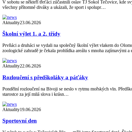
V sobotu se někteří třeťáci zúčastnili oslav TJ Sokol Tečovice, kde s
všechny přítomné diváky a ukázali, že sport i spolupr…
Aktuality
23.06.2026
Školní výlet 1. a 2. třídy
Prvňáci a druháci se vydali na společný školní výlet vlakem do Olom
zoologické zahradě je čekala prohlídka areálu s mnoha zajímavými a
Aktuality
22.06.2026
Rozloučení s předškoláky a páťáky
Pondělní rozloučení na Bivoji se neslo v rytmu mořských vln. Předškol
starostce za její milá slova i krásn…
Aktuality
19.06.2026
Sportovní den