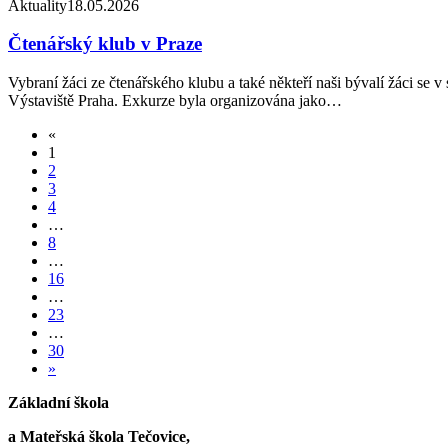
Aktuality
18.05.2026
Čtenářský klub v Praze
Vybraní žáci ze čtenářského klubu a také někteří naši bývalí žáci se v
Výstaviště Praha. Exkurze byla organizována jako…
«
1
2
3
4
…
8
…
16
…
23
…
30
»
Základní škola
a Mateřská škola Tečovice,