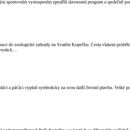
vým sportovním vystoupením zpestřili slavnostní program a společně pod
ouce do zoologické zahrady na Svatém Kopečku. Cesta vlakem proběhla 
 exotick…
áci a páťáci vypluli symbolicky na svou další životní plavbu. Velké pod