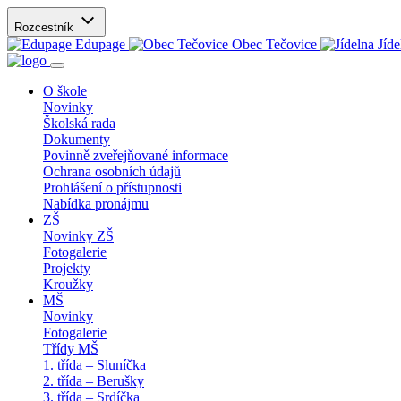
Rozcestník
Edupage
Obec Tečovice
Jíde
O škole
Novinky
Školská rada
Dokumenty
Povinně zveřejňované informace
Ochrana osobních údajů
Prohlášení o přístupnosti
Nabídka pronájmu
ZŠ
Novinky ZŠ
Fotogalerie
Projekty
Kroužky
MŠ
Novinky
Fotogalerie
Třídy MŠ
1. třída – Sluníčka
2. třída – Berušky
3. třída – Srdíčka