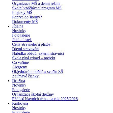
Organizace MŠ a denní režim
Školní vzdělávací program MŠ
Projekty MŠ
Poprvé do školky?
Dokumenty MŠ
Jídelna
Novinky
Fotogalerie
Jídelní lístek
Ceny stravného a platby
Dietní stravování
Nabídka obědů, externí strávníci
Škola plná zdraví – projekt
Co vaříme
Alergeny
Objednávání obědů a svačin ZŠ
Zajímavé články
Družina
Novinky
Fotogalerie
Organizace školní družiny
Přehled hlavních témat na rok 2025/2026
Knihovna
Novinky
Fotogalerie