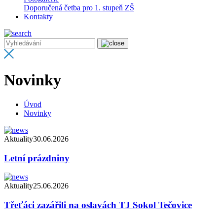
Doporučená četba pro 1. stupeň ZŠ
Kontakty
Novinky
Úvod
Novinky
Aktuality
30.06.2026
Letní prázdniny
Aktuality
25.06.2026
Třeťáci zazářili na oslavách TJ Sokol Tečovice