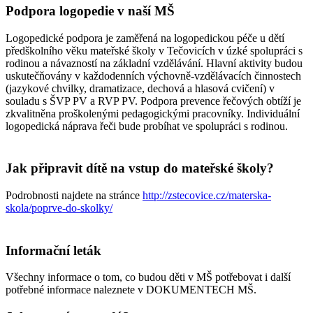
Podpora logopedie v naší MŠ
Logopedické podpora je zaměřená na logopedickou péče u dětí
předškolního věku mateřské školy v Tečovicích v úzké spolupráci s
rodinou a návazností na základní vzdělávání. Hlavní aktivity budou
uskutečňovány v každodenních výchovně-vzdělávacích činnostech
(jazykové chvilky, dramatizace, dechová a hlasová cvičení) v
souladu s ŠVP PV a RVP PV. Podpora prevence řečových obtíží je
zkvalitněna proškolenými pedagogickými pracovníky. Individuální
logopedická náprava řeči bude probíhat ve spolupráci s rodinou.
Jak připravit dítě na vstup do mateřské školy?
Podrobnosti najdete na stránce
http://zstecovice.cz/materska-
skola/poprve-do-skolky/
Informační leták
Všechny informace o tom, co budou děti v MŠ potřebovat i další
potřebné informace naleznete v DOKUMENTECH MŠ.