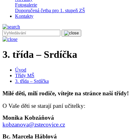
Fotogalerie
Doporučená četba pro 1. stupeň ZŠ
Kontakty
3. třída – Srdíčka
Úvod
Třídy MŠ
3. třída – Srdíčka
Milé děti, milí rodiče, vítejte na stránce naší třídy!
O Vaše děti se starají paní učitelky:
Monika Kobzáňová
kobzanova@zstecovice.cz
Bc. Marcela Háblová