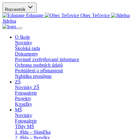
Rozcestník
Edupage
Obec Tečovice
Jídelna
O škole
Novinky
Školská rada
Dokumenty
Povinně zveřejňované informace
Ochrana osobních údajů
Prohlášení o přístupnosti
Nabídka pronájmu
ZŠ
Novinky ZŠ
Fotogalerie
Projekty
Kroužky
MŠ
Novinky
Fotogalerie
Třídy MŠ
1. třída – Sluníčka
2. třída – Berušky