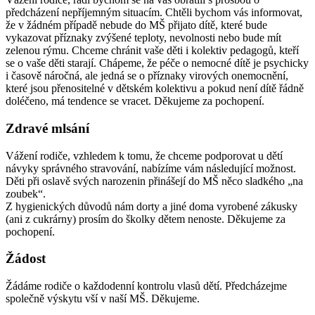
předcházení nepříjemným situacím. Chtěli bychom vás informovat,
že v žádném případě nebude do MŠ přijato dítě, které bude
vykazovat příznaky zvýšené teploty, nevolnosti nebo bude mít
zelenou rýmu. Chceme chránit vaše děti i kolektiv pedagogů, kteří
se o vaše děti starají. Chápeme, že péče o nemocné dítě je psychicky
i časově náročná, ale jedná se o příznaky virových onemocnění,
které jsou přenositelné v dětském kolektivu a pokud není dítě řádně
doléčeno, má tendence se vracet. Děkujeme za pochopení.
Zdravé mlsání
Vážení rodiče, vzhledem k tomu, že chceme podporovat u dětí
návyky správného stravování, nabízíme vám následující možnost.
Děti při oslavě svých narozenin přinášejí do MŠ něco sladkého „na
zoubek“.
Z hygienických důvodů nám dorty a jiné doma vyrobené zákusky
(ani z cukrárny) prosím do školky dětem nenoste. Děkujeme za
pochopení.
Žádost
Žádáme rodiče o každodenní kontrolu vlasů dětí. Předcházejme
společně výskytu vší v naší MŠ. Děkujeme.