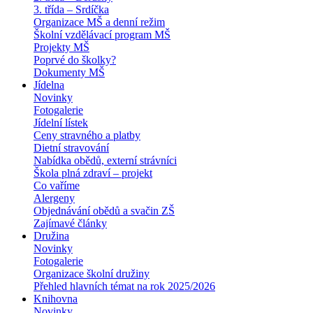
3. třída – Srdíčka
Organizace MŠ a denní režim
Školní vzdělávací program MŠ
Projekty MŠ
Poprvé do školky?
Dokumenty MŠ
Jídelna
Novinky
Fotogalerie
Jídelní lístek
Ceny stravného a platby
Dietní stravování
Nabídka obědů, externí strávníci
Škola plná zdraví – projekt
Co vaříme
Alergeny
Objednávání obědů a svačin ZŠ
Zajímavé články
Družina
Novinky
Fotogalerie
Organizace školní družiny
Přehled hlavních témat na rok 2025/2026
Knihovna
Novinky