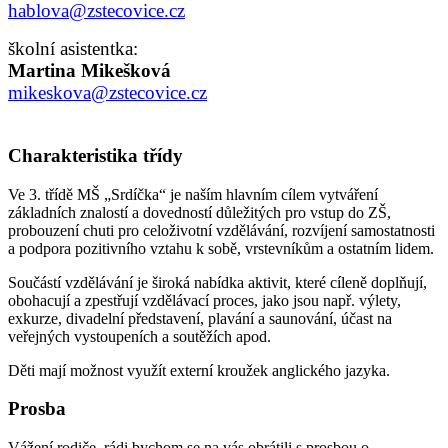
hablova@zstecovice.cz
školní asistentka:
Martina Mikešková
mikeskova@zstecovice.cz
Charakteristika třídy
Ve 3. třídě MŠ „Srdíčka“ je naším hlavním cílem vytváření
základních znalostí a dovedností důležitých pro vstup do ZŠ,
probouzení chuti pro celoživotní vzdělávání, rozvíjení samostatnosti
a podpora pozitivního vztahu k sobě, vrstevníkům a ostatním lidem.
Součástí vzdělávání je široká nabídka aktivit, které cíleně doplňují,
obohacují a zpestřují vzdělávací proces, jako jsou např. výlety,
exkurze, divadelní představení, plavání a saunování, účast na
veřejných vystoupeních a soutěžích apod.
Děti mají možnost využít externí kroužek anglického jazyka.
Prosba
Vážení rodiče, rádi bychom se na vás obrátili s prosbou o