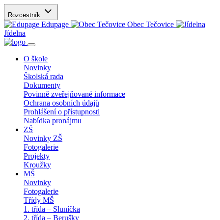
Rozcestník
Edupage
Obec Tečovice
Jídelna
O škole
Novinky
Školská rada
Dokumenty
Povinně zveřejňované informace
Ochrana osobních údajů
Prohlášení o přístupnosti
Nabídka pronájmu
ZŠ
Novinky ZŠ
Fotogalerie
Projekty
Kroužky
MŠ
Novinky
Fotogalerie
Třídy MŠ
1. třída – Sluníčka
2. třída – Berušky