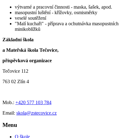
výtvarné a pracovní činnosti - maska, šašek, apod.
masopustní luštění - křížovky, osmisměrky
veselé soutěžení
"Malí kuchaři" - příprava a ochutnávka masopustních
minikoblížků
Základní škola
a Mateřská škola Tečovice,
příspěvková organizace
Tečovice 112
763 02 Zlín 4
Mob.:
+420 577 103 784
Email:
skola@zstecovice.cz
Menu
O škole