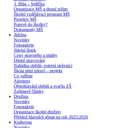
3. třída – Srdíčka
Organizace MŠ a denní režim
Školní vzdělávací program MŠ
Projekty MŠ
Poprvé do školky?
Dokumenty MŠ
Jídelna
Novinky
Fotogalerie
Jídelní lístek
Ceny stravného a platby
Dietní stravování
Nabídka obědů, externí strávníci
Škola plná zdraví – projekt
Co vaříme
Alergeny
Objednávání obědů a svačin ZŠ
Zajímavé články
Družina
Novinky
Fotogalerie
Organizace školní družiny
Přehled hlavních témat na rok 2025/2026
Knihovna
Novinky