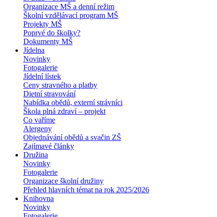
Organizace MŠ a denní režim
Školní vzdělávací program MŠ
Projekty MŠ
Poprvé do školky?
Dokumenty MŠ
Jídelna
Novinky
Fotogalerie
Jídelní lístek
Ceny stravného a platby
Dietní stravování
Nabídka obědů, externí strávníci
Škola plná zdraví – projekt
Co vaříme
Alergeny
Objednávání obědů a svačin ZŠ
Zajímavé články
Družina
Novinky
Fotogalerie
Organizace školní družiny
Přehled hlavních témat na rok 2025/2026
Knihovna
Novinky
Fotogalerie