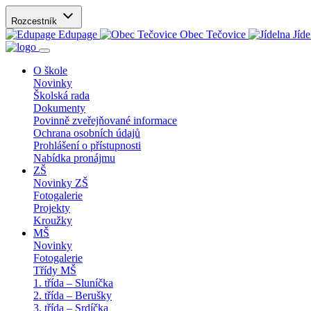
Rozcestník
Edupage
Obec Tečovice
Jíde
O škole
Novinky
Školská rada
Dokumenty
Povinně zveřejňované informace
Ochrana osobních údajů
Prohlášení o přístupnosti
Nabídka pronájmu
ZŠ
Novinky ZŠ
Fotogalerie
Projekty
Kroužky
MŠ
Novinky
Fotogalerie
Třídy MŠ
1. třída – Sluníčka
2. třída – Berušky
3. třída – Srdíčka