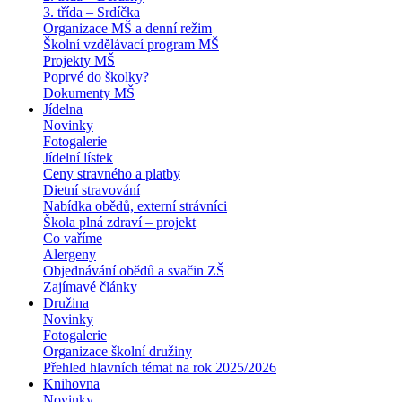
3. třída – Srdíčka
Organizace MŠ a denní režim
Školní vzdělávací program MŠ
Projekty MŠ
Poprvé do školky?
Dokumenty MŠ
Jídelna
Novinky
Fotogalerie
Jídelní lístek
Ceny stravného a platby
Dietní stravování
Nabídka obědů, externí strávníci
Škola plná zdraví – projekt
Co vaříme
Alergeny
Objednávání obědů a svačin ZŠ
Zajímavé články
Družina
Novinky
Fotogalerie
Organizace školní družiny
Přehled hlavních témat na rok 2025/2026
Knihovna
Novinky