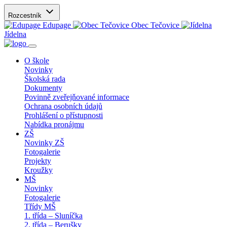
Rozcestník
Edupage
Obec Tečovice
Jídelna
O škole
Novinky
Školská rada
Dokumenty
Povinně zveřejňované informace
Ochrana osobních údajů
Prohlášení o přístupnosti
Nabídka pronájmu
ZŠ
Novinky ZŠ
Fotogalerie
Projekty
Kroužky
MŠ
Novinky
Fotogalerie
Třídy MŠ
1. třída – Sluníčka
2. třída – Berušky