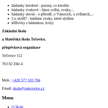
hádanky kreslené - poznej, co kreslím
hádanky zvukové - hlasy zvířat, zvuky,...
hádanky slovní - o přírodě, o Vánocích, o zvířatech,...
Co slyšíš? - hádáme zvuky, které slyšíme
křížovky s hádankou, kvízy
Základní škola
a Mateřská škola Tečovice,
příspěvková organizace
Tečovice 112
763 02 Zlín 4
Mob.:
+420 577 103 784
Email:
skola@zstecovice.cz
Menu
O škole