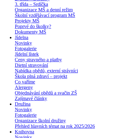
3. třída – Srdíčka
Organizace MŠ a denní režim
Školní vzdělávací program MŠ
Projekty MŠ
Poprvé do školky?
Dokumenty MŠ
Jídelna
Novinky
Fotogalerie
Jídelní lístek
Ceny stravného a platby
Dietní stravování
Nabídka obědů, externí strávníci
Škola plná zdraví – projekt
Co vaříme
Alergeny
Objednávání obědů a svačin ZŠ
Zajímavé články
Družina
Novinky
Fotogalerie
Organizace školní družiny
Přehled hlavních témat na rok 2025/2026
Knihovna
Novinky