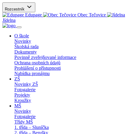
Rozcestník
Edupage
Obec Tečovice
Jídelna
O škole
Novinky
Školská rada
Dokumenty
Povinně zveřejňované informace
Ochrana osobních údajů
Prohlášení o přístupnosti
Nabídka pronájmu
ZŠ
Novinky ZŠ
Fotogalerie
Projekty
Kroužky
MŠ
Novinky
Fotogalerie
Třídy MŠ
1. třída – Sluníčka
2. třída – Berušky