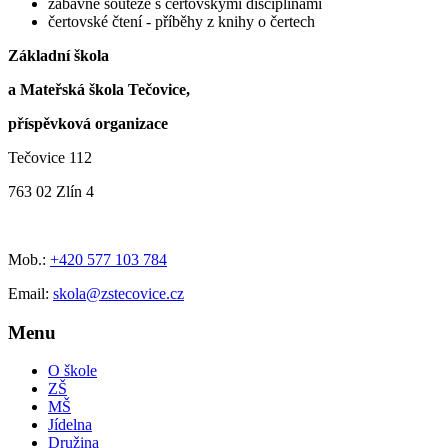
zábavné soutěže s čertovskými disciplínami
čertovské čtení - příběhy z knihy o čertech
Základní škola
a Mateřská škola Tečovice,
příspěvková organizace
Tečovice 112
763 02 Zlín 4
Mob.:
+420 577 103 784
Email:
skola@zstecovice.cz
Menu
O škole
ZŠ
MŠ
Jídelna
Družina