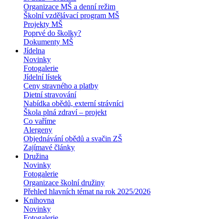
Organizace MŠ a denní režim
Školní vzdělávací program MŠ
Projekty MŠ
Poprvé do školky?
Dokumenty MŠ
Jídelna
Novinky
Fotogalerie
Jídelní lístek
Ceny stravného a platby
Dietní stravování
Nabídka obědů, externí strávníci
Škola plná zdraví – projekt
Co vaříme
Alergeny
Objednávání obědů a svačin ZŠ
Zajímavé články
Družina
Novinky
Fotogalerie
Organizace školní družiny
Přehled hlavních témat na rok 2025/2026
Knihovna
Novinky
Fotogalerie