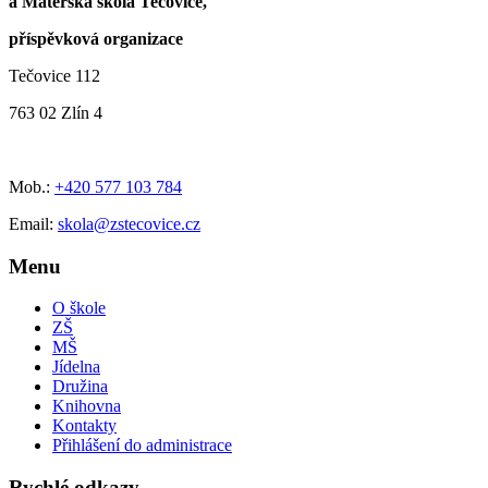
a Mateřská škola Tečovice,
příspěvková organizace
Tečovice 112
763 02 Zlín 4
Mob.:
+420 577 103 784
Email:
skola@zstecovice.cz
Menu
O škole
ZŠ
MŠ
Jídelna
Družina
Knihovna
Kontakty
Přihlášení do administrace
Rychlé odkazy