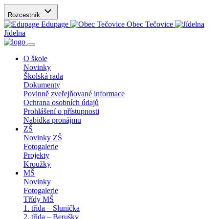
Rozcestník
Edupage
Obec Tečovice
Jídelna
O škole
Novinky
Školská rada
Dokumenty
Povinně zveřejňované informace
Ochrana osobních údajů
Prohlášení o přístupnosti
Nabídka pronájmu
ZŠ
Novinky ZŠ
Fotogalerie
Projekty
Kroužky
MŠ
Novinky
Fotogalerie
Třídy MŠ
1. třída – Sluníčka
2. třída – Berušky