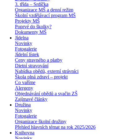
3. třída – Srdíčka
Organizace MŠ a denní režim
Školní vzdělávací program MŠ
Projekty MŠ
Poprvé do školky?
Dokumenty MŠ
Jídelna
Novinky
Fotogalerie
Jídelní lístek
Ceny stravného a platby
Dietní stravování
Nabídka obědů, externí strávníci
Škola plná zdraví – projekt
Co vaříme
Alergeny
Objednávání obědů a svačin ZŠ
Zajímavé články
Družina
Novinky
Fotogalerie
Organizace školní družiny
Přehled hlavních témat na rok 2025/2026
Knihovna
Novinky