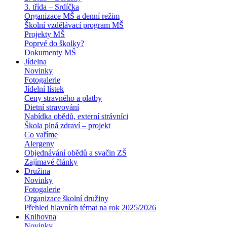
3. třída – Srdíčka
Organizace MŠ a denní režim
Školní vzdělávací program MŠ
Projekty MŠ
Poprvé do školky?
Dokumenty MŠ
Jídelna
Novinky
Fotogalerie
Jídelní lístek
Ceny stravného a platby
Dietní stravování
Nabídka obědů, externí strávníci
Škola plná zdraví – projekt
Co vaříme
Alergeny
Objednávání obědů a svačin ZŠ
Zajímavé články
Družina
Novinky
Fotogalerie
Organizace školní družiny
Přehled hlavních témat na rok 2025/2026
Knihovna
Novinky