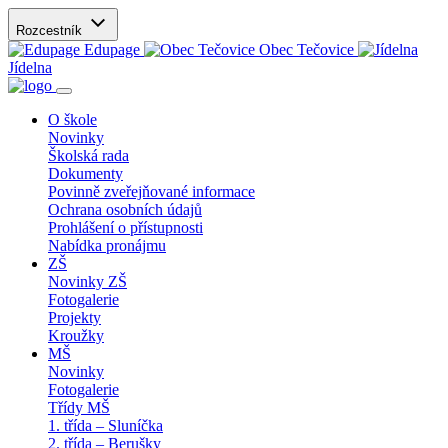
Rozcestník
Edupage
Obec Tečovice
Jídelna
O škole
Novinky
Školská rada
Dokumenty
Povinně zveřejňované informace
Ochrana osobních údajů
Prohlášení o přístupnosti
Nabídka pronájmu
ZŠ
Novinky ZŠ
Fotogalerie
Projekty
Kroužky
MŠ
Novinky
Fotogalerie
Třídy MŠ
1. třída – Sluníčka
2. třída – Berušky