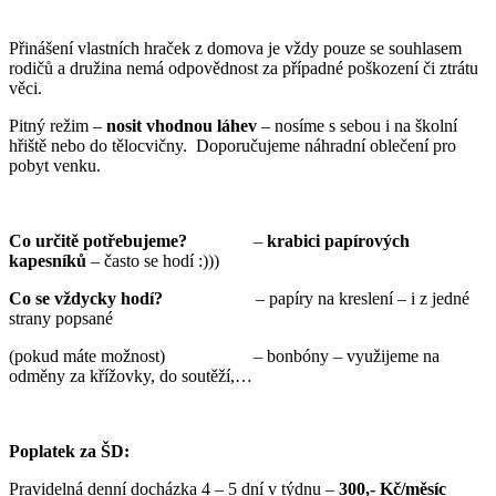
Přinášení vlastních hraček z domova je vždy pouze se souhlasem
rodičů a družina nemá odpovědnost za případné poškození či ztrátu
věci.
Pitný režim –
nosit vhodnou láhev
– nosíme s sebou i na školní
hřiště nebo do tělocvičny. Doporučujeme náhradní oblečení pro
pobyt venku.
Co
určitě
potřebujeme?
–
krabici papírových
kapesníků
– často se hodí :)))
Co se vždycky hodí?
– papíry na kreslení – i z jedné
strany popsané
(pokud máte možnost) – bonbóny – využijeme na
odměny za křížovky, do soutěží,…
Poplatek za ŠD:
Pravidelná denní docházka 4 – 5 dní v týdnu –
300,- Kč/měsíc