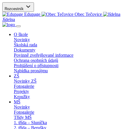
Rozcestník
Edupage
Obec Tečovice
Jídelna
O škole
Novinky
Školská rada
Dokumenty
Povinně zveřejňované informace
Ochrana osobních údajů
Prohlášení o přístupnosti
Nabídka pronájmu
ZŠ
Novinky ZŠ
Fotogalerie
Projekty
Kroužky
MŠ
Novinky
Fotogalerie
Třídy MŠ
1. třída – Sluníčka
2. třída – Berušky