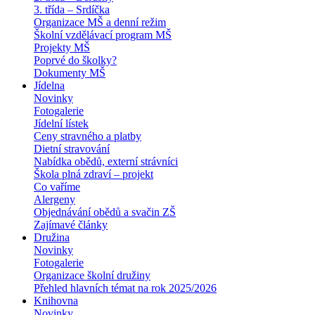
3. třída – Srdíčka
Organizace MŠ a denní režim
Školní vzdělávací program MŠ
Projekty MŠ
Poprvé do školky?
Dokumenty MŠ
Jídelna
Novinky
Fotogalerie
Jídelní lístek
Ceny stravného a platby
Dietní stravování
Nabídka obědů, externí strávníci
Škola plná zdraví – projekt
Co vaříme
Alergeny
Objednávání obědů a svačin ZŠ
Zajímavé články
Družina
Novinky
Fotogalerie
Organizace školní družiny
Přehled hlavních témat na rok 2025/2026
Knihovna
Novinky