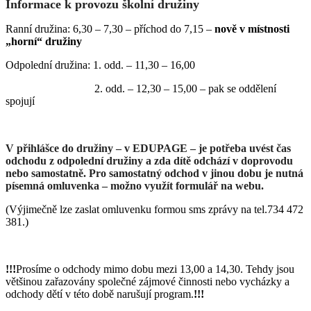
Informace k provozu školní družiny
Ranní družina: 6,30 – 7,30 – příchod do 7,15 –
nově v místnosti
„horní“ družiny
Odpolední družina: 1. odd. – 11,30 – 16,00
2. odd. – 12,30 – 15,00 – pak se oddělení
spojují
V přihlášce do družiny – v EDUPAGE – je potřeba uvést čas
odchodu z odpolední družiny a zda dítě odchází v doprovodu
nebo samostatně. Pro samostatný odchod v jinou dobu je nutná
písemná omluvenka – možno využít formulář na webu.
(Výjimečně lze zaslat omluvenku formou sms zprávy na tel.734 472
381.)
!!!
Prosíme o odchody mimo dobu mezi 13,00 a 14,30. Tehdy jsou
většinou zařazovány společné zájmové činnosti nebo vycházky a
odchody dětí v této době narušují program.
!!!