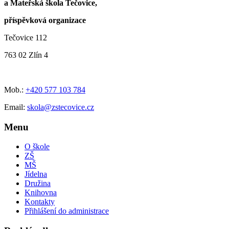
a Mateřská škola Tečovice,
příspěvková organizace
Tečovice 112
763 02 Zlín 4
Mob.:
+420 577 103 784
Email:
skola@zstecovice.cz
Menu
O škole
ZŠ
MŠ
Jídelna
Družina
Knihovna
Kontakty
Přihlášení do administrace