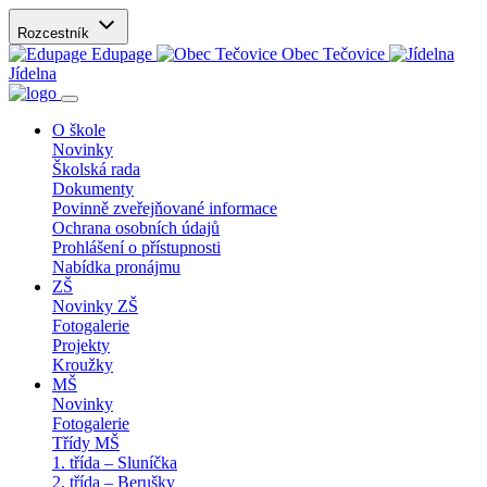
Rozcestník
Edupage
Obec Tečovice
Jídelna
O škole
Novinky
Školská rada
Dokumenty
Povinně zveřejňované informace
Ochrana osobních údajů
Prohlášení o přístupnosti
Nabídka pronájmu
ZŠ
Novinky ZŠ
Fotogalerie
Projekty
Kroužky
MŠ
Novinky
Fotogalerie
Třídy MŠ
1. třída – Sluníčka
2. třída – Berušky