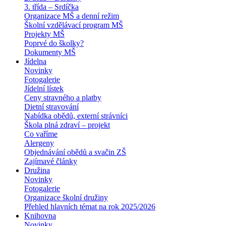
3. třída – Srdíčka
Organizace MŠ a denní režim
Školní vzdělávací program MŠ
Projekty MŠ
Poprvé do školky?
Dokumenty MŠ
Jídelna
Novinky
Fotogalerie
Jídelní lístek
Ceny stravného a platby
Dietní stravování
Nabídka obědů, externí strávníci
Škola plná zdraví – projekt
Co vaříme
Alergeny
Objednávání obědů a svačin ZŠ
Zajímavé články
Družina
Novinky
Fotogalerie
Organizace školní družiny
Přehled hlavních témat na rok 2025/2026
Knihovna
Novinky