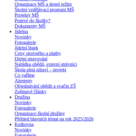
Organizace MŠ a denní režim
Školní vzdělávací program MŠ
Projekty MŠ
Poprvé do školky?
Dokumenty MŠ
Jídelna
Novinky
Fotogalerie
Jídelní lístek
Ceny stravného a platby
Dietní stravování
Nabídka obědů, externí strávníci
Škola plná zdraví – projekt
Co vaříme
Alergeny
Objednávání obědů a svačin ZŠ
Zajímavé články
Družina
Novinky
Fotogalerie
Organizace školní družiny
Přehled hlavních témat na rok 2025/2026
Knihovna
Novinky
Fotogalerie