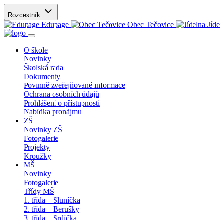
Rozcestník
Edupage
Obec Tečovice
Jíde
O škole
Novinky
Školská rada
Dokumenty
Povinně zveřejňované informace
Ochrana osobních údajů
Prohlášení o přístupnosti
Nabídka pronájmu
ZŠ
Novinky ZŠ
Fotogalerie
Projekty
Kroužky
MŠ
Novinky
Fotogalerie
Třídy MŠ
1. třída – Sluníčka
2. třída – Berušky
3. třída – Srdíčka