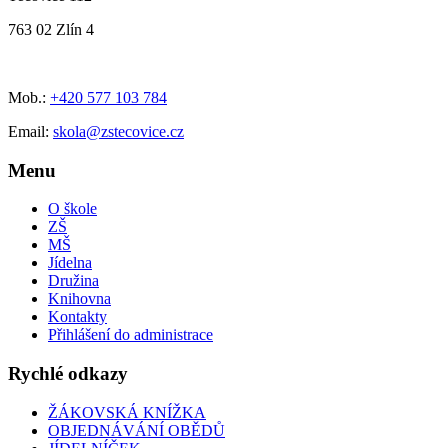
763 02 Zlín 4
Mob.:
+420 577 103 784
Email:
skola@zstecovice.cz
Menu
O škole
ZŠ
MŠ
Jídelna
Družina
Knihovna
Kontakty
Přihlášení do administrace
Rychlé odkazy
ŽÁKOVSKÁ KNÍŽKA
OBJEDNÁVÁNÍ OBĚDŮ