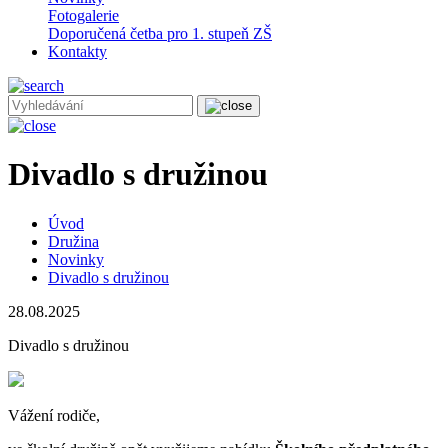
Fotogalerie
Doporučená četba pro 1. stupeň ZŠ
Kontakty
Divadlo s družinou
Úvod
Družina
Novinky
Divadlo s družinou
28.08.2025
Divadlo s družinou
Vážení rodiče,