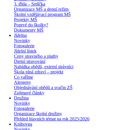
3. třída – Srdíčka
Organizace MŠ a denní režim
Školní vzdělávací program MŠ
Projekty MŠ
Poprvé do školky?
Dokumenty MŠ
Jídelna
Novinky
Fotogalerie
Jídelní lístek
Ceny stravného a platby
Dietní stravování
Nabídka obědů, externí strávníci
Škola plná zdraví – projekt
Co vaříme
Alergeny
Objednávání obědů a svačin ZŠ
Zajímavé články
Družina
Novinky
Fotogalerie
Organizace školní družiny
Přehled hlavních témat na rok 2025/2026
Knihovna
Novinky