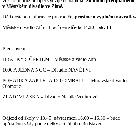
ve školní družině opět využijeme nabídku
Školního předplatného
v Městském divadle ve Zlíně.
Děti dostanou informace pro rodiče,
prosíme o vyplnění návratky.
Městské divadlo Zlín – hrací den
středa 14,30 – sk. 13
Představení:
HRÁTKY S ČERTEM – Městské divadlo Zlín
1000 A JEDNA NOC – Divadlo NAVĚTVI
POHÁDKA ZAKLETÁ DO CIMBÁLU – Moravské divadlo
Olomouc
ZLATOVLÁSKA – Divadlo Natalie Venturové
Odjezd od školy v 13,45, návrat mezi 16,00 – 16,30 – bude
upřesněno vždy podle délky aktuálního představení.