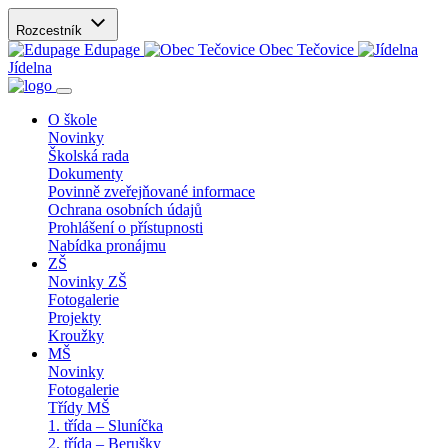
Rozcestník
Edupage
Obec Tečovice
Jídelna
O škole
Novinky
Školská rada
Dokumenty
Povinně zveřejňované informace
Ochrana osobních údajů
Prohlášení o přístupnosti
Nabídka pronájmu
ZŠ
Novinky ZŠ
Fotogalerie
Projekty
Kroužky
MŠ
Novinky
Fotogalerie
Třídy MŠ
1. třída – Sluníčka
2. třída – Berušky