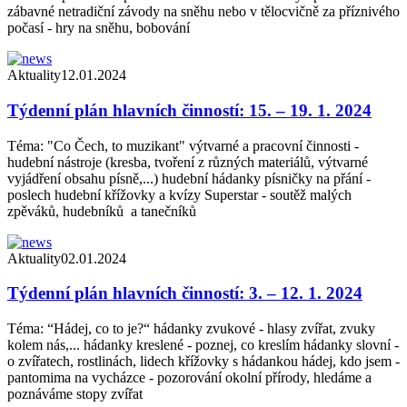
zábavné netradiční závody na sněhu nebo v tělocvičně za příznivého
počasí - hry na sněhu, bobování
Aktuality
12.01.2024
Týdenní plán hlavních činností: 15. – 19. 1. 2024
Téma: "Co Čech, to muzikant" výtvarné a pracovní činnosti -
hudební nástroje (kresba, tvoření z různých materiálů, výtvarné
vyjádření obsahu písně,...) hudební hádanky písničky na přání -
poslech hudební křížovky a kvízy Superstar - soutěž malých
zpěváků, hudebníků a tanečníků
Aktuality
02.01.2024
Týdenní plán hlavních činností: 3. – 12. 1. 2024
Téma: “Hádej, co to je?“ hádanky zvukové - hlasy zvířat, zvuky
kolem nás,... hádanky kreslené - poznej, co kreslím hádanky slovní -
o zvířatech, rostlinách, lidech křížovky s hádankou hádej, kdo jsem -
pantomima na vycházce - pozorování okolní přírody, hledáme a
poznáváme stopy zvířat