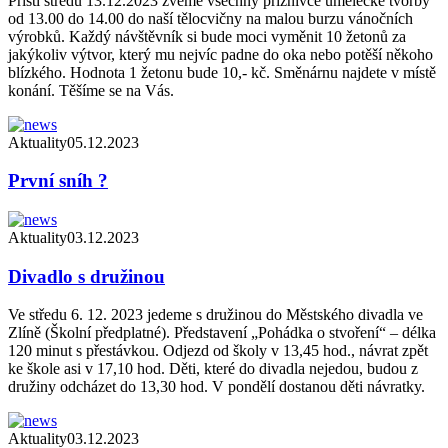
Příští středu 13.12.2023 zveme všechny příznivce umělecké tvorby
od 13.00 do 14.00 do naší tělocvičny na malou burzu vánočních
výrobků. Každý návštěvník si bude moci vyměnit 10 žetonů za
jakýkoliv výtvor, který mu nejvíc padne do oka nebo potěší někoho
blízkého. Hodnota 1 žetonu bude 10,- kč. Směnárnu najdete v místě
konání. Těšíme se na Vás.
Aktuality
05.12.2023
První sníh ?
Aktuality
03.12.2023
Divadlo s družinou
Ve středu 6. 12. 2023 jedeme s družinou do Městského divadla ve
Zlíně (Školní předplatné). Představení „Pohádka o stvoření“ – délka
120 minut s přestávkou. Odjezd od školy v 13,45 hod., návrat zpět
ke škole asi v 17,10 hod. Děti, které do divadla nejedou, budou z
družiny odcházet do 13,30 hod. V pondělí dostanou děti návratky.
Aktuality
03.12.2023