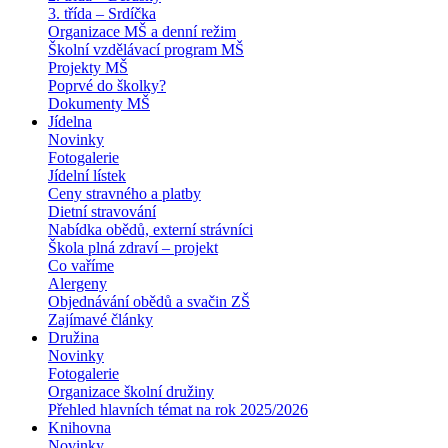
3. třída – Srdíčka
Organizace MŠ a denní režim
Školní vzdělávací program MŠ
Projekty MŠ
Poprvé do školky?
Dokumenty MŠ
Jídelna
Novinky
Fotogalerie
Jídelní lístek
Ceny stravného a platby
Dietní stravování
Nabídka obědů, externí strávníci
Škola plná zdraví – projekt
Co vaříme
Alergeny
Objednávání obědů a svačin ZŠ
Zajímavé články
Družina
Novinky
Fotogalerie
Organizace školní družiny
Přehled hlavních témat na rok 2025/2026
Knihovna
Novinky