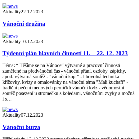
Aktuality
22.12.2023
Vánoční družina
Aktuality
10.12.2023
Týdenní plán hlavních činností 11. – 22. 12. 2023
Téma: “ Těšíme se na Vánoce“ výtvarné a pracovní činnosti
zaměřené na předvánoční čas - vánoční přání, ozdoby, zápichy,
apod. výtvarná soutěž - "vánoční kapr" - libovolná technika
křížovky, kvízy a omalovánky na vánoční téma "Malí kuchaři" -
tradiční pečení medových perníčků vánoční kvíz - vědomostní
soutěž posezení u stromečku s koledami, vánočními zvyky a možná
i s…
Aktuality
07.12.2023
Vánoční burza