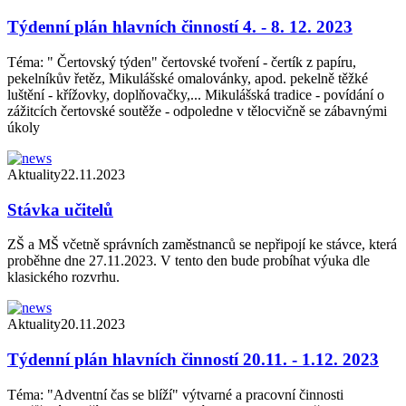
Týdenní plán hlavních činností 4. - 8. 12. 2023
Téma: " Čertovský týden" čertovské tvoření - čertík z papíru,
pekelníkův řetěz, Mikulášské omalovánky, apod. pekelně těžké
luštění - křížovky, doplňovačky,... Mikulášská tradice - povídání o
zážitcích čertovské soutěže - odpoledne v tělocvičně se zábavnými
úkoly
Aktuality
22.11.2023
Stávka učitelů
ZŠ a MŠ včetně správních zaměstnanců se nepřipojí ke stávce, která
proběhne dne 27.11.2023. V tento den bude probíhat výuka dle
klasického rozvrhu.
Aktuality
20.11.2023
Týdenní plán hlavních činností 20.11. - 1.12. 2023
Téma: "Adventní čas se blíží" výtvarné a pracovní činnosti