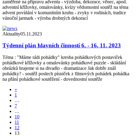
zaměřené na přípravu adventu - výzdoba, dekorace, věnec, apod.
adventní křížovky, omalovánky, kvízy vědomostní soutěž na téma
advent povídání v komunitním kruhu - zvyky v rodinách, tradice
vánoční jarmark - výroba drobných dekorací
Aktuality
05.11.2023
Týdenní plán hlavních činností 6. - 16. 11. 2023
Téma : "Máme rádi pohádky" kresba pohádkových postaviček
pohádkové křížovky a omalovánky pohádkové puzzle - skládání
obrázků hrajeme si na divadlo - dramatizace Jak dobře znáš
pohádky? - soutěž poslech písniček z filmových pohádek pohádka
na přání pohádkové soutěžení - dovednostní soutěže
«
1
…
7
…
10
11
12
13