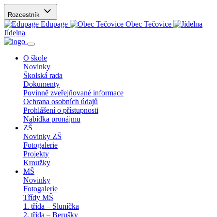
Rozcestník
Edupage
Obec Tečovice
Jídelna
O škole
Novinky
Školská rada
Dokumenty
Povinně zveřejňované informace
Ochrana osobních údajů
Prohlášení o přístupnosti
Nabídka pronájmu
ZŠ
Novinky ZŠ
Fotogalerie
Projekty
Kroužky
MŠ
Novinky
Fotogalerie
Třídy MŠ
1. třída – Sluníčka
2. třída – Berušky